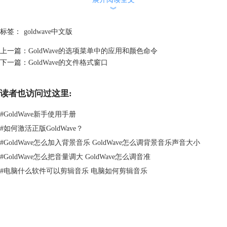
︾
标签：
goldwave中文版
上一篇：
GoldWave的选项菜单中的应用和颜色命令
下一篇：
GoldWave的文件格式窗口
图片2：GoldWave键盘窗口
读者也访问过这里:
在键盘选项的窗口中，列表左侧是操作名称，右侧是对应的快捷键，这些
#
GoldWave新手使用手册
是可以进行自己设置的，当您选中某一个任务时，就会发现它是可编辑状
态的，这时候可以根据自己的习惯和喜好键入要设置的快捷键。
#
如何激活正版GoldWave？
但有一点是要注意的，默认规则中，Left，Right，Up，Down， Page Up
#
GoldWave怎么加入背景音乐 GoldWave怎么调背景音乐声音大小
和Page Down键用于导航和滚动视图，不应重新分配。空格键（“空格”）
#
GoldWave怎么把音量调大 GoldWave怎么调音准
用于在该窗口具有键盘焦点时激活“控制”窗口中的按钮。
#
电脑什么软件可以剪辑音乐 电脑如何剪辑音乐
我们介绍的是GoldWave中文版，但这个版本其中也难免会遇到还没有翻
译成中文的现象，但这些单词一般来说都不会太难，且量并不多，所以大
家用心记一下还是可以搞明白的哦，不需要过多担心这个问题。
这里为大家提供一张中文版的对应图，但可能和自己的软件有出入，仅供
GoldWave
参考。