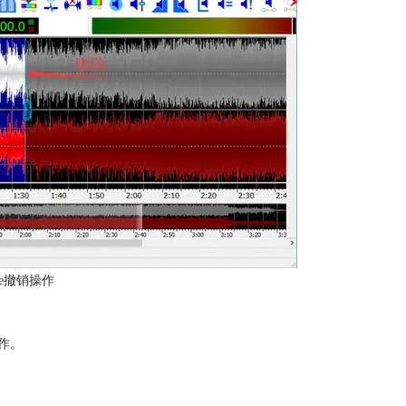
ve撤销操作
作。