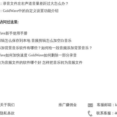
：
录音文件左右声道音量差距过大怎么办？
：
GoldWave中的自定义设置功能介绍
访问过这里:
dWave新手使用手册
剪辑怎么保存到本地 音频剪辑怎么加空白音乐
添加背景音乐软件有哪些？如何给一段音频添加背景音乐？
dWave如何加快速度 GoldWave如何删除一部分录音
转为音频文件的软件哪个好 怎样把音乐转为音频文件
About
广告联盟
联系我们
关于我们
推广赚佣金
客服邮箱：kef
隐私条款
联系客服：400