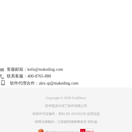
Support
About
广告联盟
联系我们
图三：多普勒设置
客服邮箱：kefu@makeding.com
联系客服：400-8765-888
在GoldWave的菜单栏中“效果”，然后打开“
多普勒
”，会弹出如图三所示的
软件代理合作：alex.qi@makeding.com
调整框，我们可以随意点击和移动表格中的任意一点，或者针对时间线上
的任意一点进行调整，向上是升调，反之为降调，多普勒效果可以改变不
同时刻的音调的高低，还可以点击“预设”选择不一样的播放效果，尝试多
Copyright © 2026
GoldWave
种听觉享受。
苏州思杰马克丁软件有限公司
方法三：通过用参数均衡器进行设置声音的不同属性，实现声音的变换
经营许可证编号：苏B1.B2-20150228
|
证照信息
特聘法律顾问：江苏政纬律师事务所 宋红波