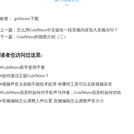
︾
标签：
goldwave下载
上一篇：
怎么用GoldWave中文版给一段音频内容加入音频水印？
下一篇：
GoldWave的视图介绍（二）
图二：制作音效路径界面
通过图二可知，“音调”在GoldWave中文版中的名称为“音高”。其路径
读者也访问过这里:
为“效果——音高”。
#
GoldWave新手使用手册
#
如何激活正版GoldWave？
#
视频声音太杂能不能技术处理 有哪些工具可以去除视频杂音
#
GoldWave混音时如何对齐歌声与伴奏，GoldWave混音时如何对轨
#
音频编辑怎么调整人声位置 音频编辑怎么调整声音大小
GoldWave