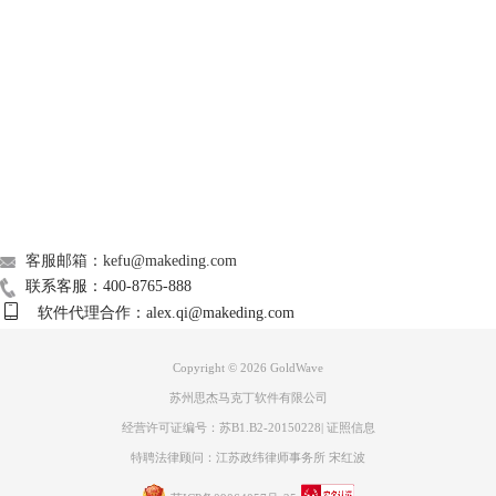
Support
图三：“音高”设置界面
由图三可知，GoldWave中文版对音高的设置有三种方式，即比例、半音
About
与保持节奏。而在制作小黄人音效时，仅用到“半音”设置方式。
广告联盟
联系我们
客服邮箱：kefu@makeding.com
图四：“半音”的设置标尺界面
联系客服：400-8765-888
软件代理合作：alex.qi@makeding.com
在图四中，可见两个设置标尺，默认数值均为“0”。根据小编的经验，
将“半音”的标尺数值设置到6-8区间，更符合小黄人声音效果，若感觉有
些许差异时，可通过下方微调标尺进行细化的调整。
Copyright © 2026
GoldWave
苏州思杰马克丁软件有限公司
经营许可证编号：苏B1.B2-20150228
|
证照信息
特聘法律顾问：江苏政纬律师事务所 宋红波