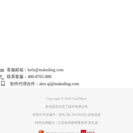
图片9：前奏/循环/结尾<
Support
10.循环点
在结束标记之前的暂停点开始播放，并循环回到开始标记后短暂暂停，再
About
继续播放。 使用此设置，可测试当前选择标记的平滑循环点。
广告联盟
图片10：循环点<
联系我们
11.循环
如果选中，则指定重复播放的次数。 数值为1，则循环播放1次，而零值
客服邮箱：kefu@makeding.com
则代表永远循环。
联系客服：400-8765-888
软件代理合作：alex.qi@makeding.com
图片11：循环<
Copyright © 2026
GoldWave
11个播放相关的按钮就介绍完毕了。想要深入了解
GoldWave
这款软件，
苏州思杰马克丁软件有限公司
可以进入GoldWave官网。如果你觉得本篇教程对你有所帮助，也可以分
享给你的朋友，和我们一起学习吧。
经营许可证编号：苏B1.B2-20150228
|
证照信息
特聘法律顾问：江苏政纬律师事务所 宋红波