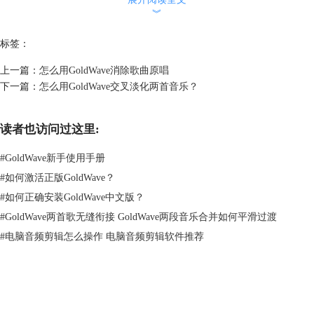
6.视图
︾
在播放音频的窗口视图中，显示完整的声音波形图。
标签：
图片6：视图
上一篇：
怎么用GoldWave消除歌曲原唱
7.查看结束
下一篇：
怎么用GoldWave交叉淡化两首音乐？
从当前窗口显示的声音左侧开始播放，直到音频结尾。
读者也访问过这里:
图片7：查看结束
8.结束
#
GoldWave新手使用手册
播放结束标记前三秒钟的音频，这样不需要听整段音频，就可以确定结束
#
如何激活正版GoldWave？
标记是否在正确的位置。
#
如何正确安装GoldWave中文版？
#
GoldWave两首歌无缝衔接 GoldWave两段音乐合并如何平滑过渡
图片8：结束
#
电脑音频剪辑怎么操作 电脑音频剪辑软件推荐
9.前奏/循环/结尾
这是一种特殊的播放功能，可以分三个部分播放声音。 首先，播放选择
之外的声音文件开头。然后，播放选择内的声音并循环播放。最后，播放
选择之外的声音文件的结束部分。
GoldWave