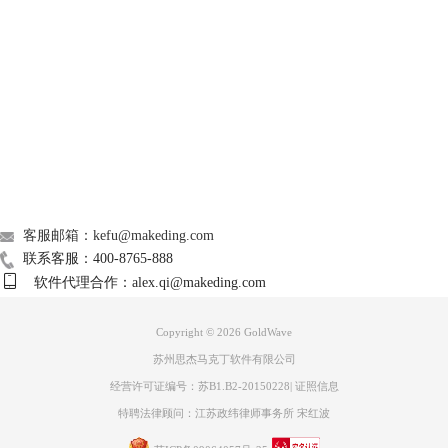
Support
图 3：添加回声效果
四、添加机械化效果
About
通俗来讲就是使音频变得具有金属样的效果，如图进入机械化编辑栏，编
辑也比较简单，主要是调节频率。但其预设效果非常有趣，有坏了的收音
机，星球大战机器人等。这些独特的音效绝对会给我们的音频带来更多特
广告联盟
点。
联系我们
客服邮箱：kefu@makeding.com
联系客服：400-8765-888
软件代理合作：alex.qi@makeding.com
Copyright © 2026
GoldWave
苏州思杰马克丁软件有限公司
经营许可证编号：苏B1.B2-20150228
|
证照信息
特聘法律顾问：江苏政纬律师事务所 宋红波
图 4：添加机械化效果