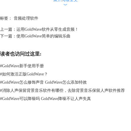
︾
标签：
音频处理软件
图 2：动态高音转换
上一篇：
运用GoldWave软件从零生成音频！
下一篇：
使用GoldWave简单的编辑乐曲
三、添加回声效果
回声效果是音频特效的主角之一，在很多视频或音频中我们都会听到。进
入回声编辑界面，就可以编辑回声。
读者也访问过这里:
回声的调节分为下列几项，首先是回声的次数，回声的延迟，即与原声时
间差，而后是回声的音量。操作比较简单，在此我就不做细致讲解了。同
#
GoldWave新手使用手册
样，大家如果觉得麻烦也能用预设快速编辑，我认为预设为隧道就很不
#
如何激活正版GoldWave？
错。
#
GoldWave怎么修饰声音 GoldWave怎么添加特效
#
消除人声保留背景音乐软件有哪些，去除背景音乐保留人声软件推荐
#
GoldWave可以降噪吗 GoldWave降噪不让人声失真
GoldWave