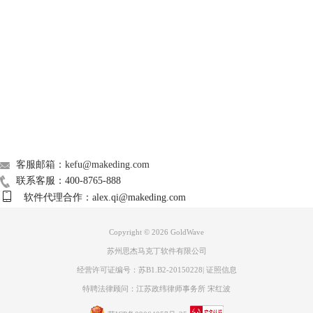
Support
About
广告联盟
联系我们
图3 降噪窗口打开
客服邮箱：kefu@makeding.com
降噪参数设置。降噪参数主要是减少包络功能，这里有四种可以选择，分
联系客服：400-8765-888
别是使用形状、使用当前频谱、使用平均值以及使用剪贴板。这里使用形
软件代理合作：alex.qi@makeding.com
状，可以拖动方格中的红线调参，当然还可以对右侧参数进行设置。调参
完成之后，点击ok即可完成降噪。
Copyright © 2026
GoldWave
苏州思杰马克丁软件有限公司
经营许可证编号：苏B1.B2-20150228
|
证照信息
特聘法律顾问：江苏政纬律师事务所 宋红波