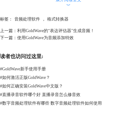
︾
图2 录制音频
标签：
音频处理软件
，
格式转换器
3、后期处理
上一篇：
利用GoldWave的“表达评估器”生成音频！
由于我们所处环境并不是完全安静，录制的音频或多或少会有噪音，比如
下一篇：
使用GoldWave为音频添加特效
人的声音、电流声等各种杂音，所以需要将所录制的音频进行降噪处理。
打开降噪方式。点击顶部工具栏“效果”-“过滤”- “降噪”，即可打开降噪窗
口。
读者也访问过这里:
#
GoldWave新手使用手册
#
如何激活正版GoldWave？
#
如何正确安装GoldWave中文版？
#
直播录音软件哪个好 直播录音怎么修音效
#
数字音频处理软件有哪些 数字音频处理软件如何使用
GoldWave