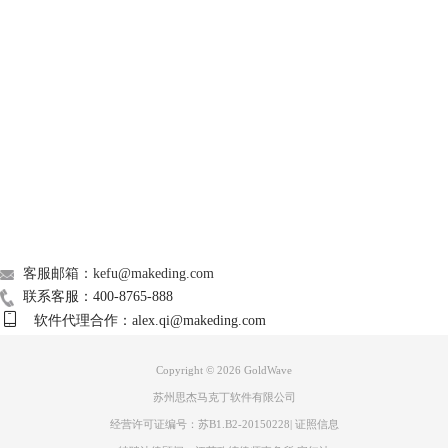
GoldWave
Support
图3 两个音频工作窗口
步骤二、复制录音音频
About
接下来我们点击叫卖录音窗口，并选中需要混合背景音乐的片段。再使用
快件捷命令【CTRL+C】或者右键复制这段音频。
广告联盟
联系我们
客服邮箱：kefu@makeding.com
联系客服：400-8765-888
软件代理合作：alex.qi@makeding.com
Copyright © 2026
GoldWave
苏州思杰马克丁软件有限公司
经营许可证编号：苏B1.B2-20150228
|
证照信息