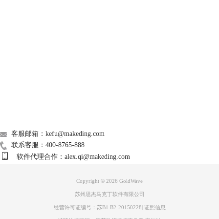
另外，一段音频中不同乐段的人声高低不同，需要分段来处理，如果是男
GoldWave
女声混唱之类的复杂人声，则需要进行多次处理才能完成人声去除。
2.立体声中心
使用GoldWave去除人声时，立体声中心是更为常用的方法，除了去除人
Support
声，它也可以实现保留人声的效果。
和上一个功能的原理类似，立体声中心也是通过滤波器、控制通道输出音
量的方法来剥离人声的。
About
广告联盟
联系我们
客服邮箱：kefu@makeding.com
联系客服：400-8765-888
软件代理合作：alex.qi@makeding.com
Copyright © 2026
GoldWave
苏州思杰马克丁软件有限公司
经营许可证编号：苏B1.B2-20150228
|
证照信息