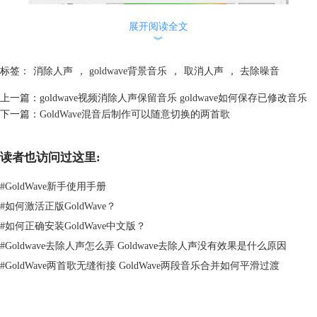
展开阅读全文
︾
标签：
消除人声
，
goldwave背景音乐
，
取消人声
，
去除噪音
上一篇：
goldwave视频消除人声保留音乐 goldwave如何保存已修改音乐
下一篇：
GoldWave混音后制作可以随意切换的两首歌
读者也访问过这里:
#
GoldWave新手使用手册
图2 减少元音
#
如何激活正版GoldWave？
在预设中，GoldWave为用户提供了多种去除人声的方案，这些方案大多
#
如何正确安装GoldWave中文版？
不能作为最终调整结果，但可以提供一些大概的方向。
#
Goldwave去除人声怎么弄 Goldwave去除人声没有效果是什么原因
我们这里编辑的音频中，主要的人声是男声，频率要比女声低一些，所以
#
GoldWave两首歌无缝衔接 GoldWave两段音乐合并如何平滑过渡
参数也需要适当调低。
值得注意的是，去除人声后音频中可能会出现一些细微的杂音，这是正常
现象，可以通过其他音频编辑手段进行修饰。