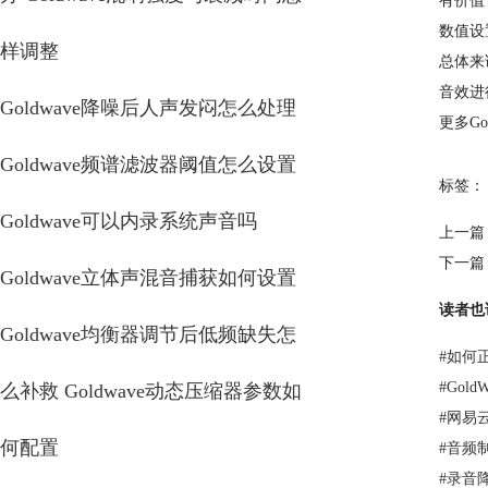
有价值
数值设
样调整
总体来讲
音效进
Goldwave降噪后人声发闷怎么处理
更多G
Goldwave频谱滤波器阈值怎么设置
标签：
Goldwave可以内录系统声音吗
上一篇
下一篇
Goldwave立体声混音捕获如何设置
读者也
Goldwave均衡器调节后低频缺失怎
#
如何正
#
Gol
么补救 Goldwave动态压缩器参数如
#
网易
何配置
#
音频
#
录音