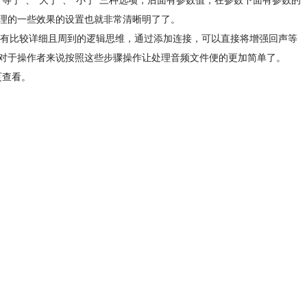
于”、“大于”、“小于”三种选项，后面有参数值，在参数下面有参数的
理的一些效果的设置也就非常清晰明了了。
，有比较详细且周到的逻辑思维，通过添加连接，可以直接将增强回声等
对于操作者来说按照这些步骤操作让处理音频文件便的更加简单了。
页查看。