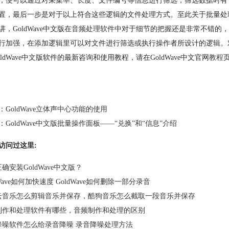
，便可以通过对采集率、长度、文件编号等信息进行筛选，筛选数据时有“等
置，最后一步是对于以上符合这些逻辑的文件处理方式。至此关于批量处
，GoldWave中文版在
音频处理软件
中对于细节的把握还是非常不错的
行加强，在添加逻辑里可以对文件进行筛选或执行操作者所设计的逻辑。
oldWave中文版软件的最新咨询和使用教程，请在GoldWave中文官网
教程
：
GoldWave立体声中心功能的使用
：
GoldWave中文版批量操作面板——“兑换”和“信息”介绍
访问过这里:
确安装GoldWave中文版？
dWave如何加快速度 GoldWave如何删除一部分录音
云音乐怎么剪辑音乐并保存，酷狗音乐怎么截取一段音乐并保存
制作和处理软件有哪些，音频制作和处理的区别
降噪软件怎么给录音降噪 录音降噪处理方法