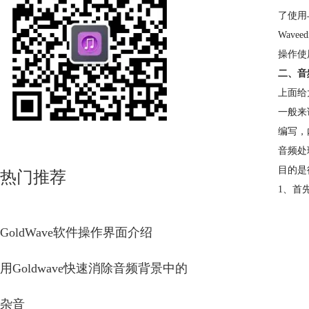
了使用
Wavee
操作使
二、音
上面给
一般来
编写，
音频处
目的是
热门推荐
1、首
GoldWave软件操作界面介绍
用Goldwave快速消除音频背景中的
杂音