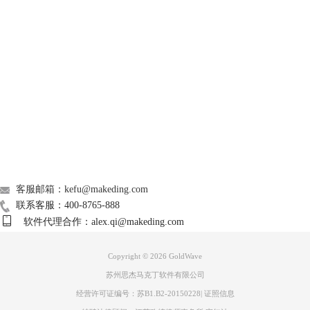
GoldWave
Support
About
广告联盟
联系我们
图3：立体声中心页面
客服邮箱：kefu@makeding.com
第二步，调整中心频道。
联系客服：400-8765-888
因为我们需要做的是制作消音伴奏，音量表示的是人声，所以把音量调整
软件代理合作：alex.qi@makeding.com
到最低，关闭状态。“从”、“至”的值的差距要小一些，通过试听一点点调
整到比较合适的位置。
Copyright © 2026
GoldWave
苏州思杰马克丁软件有限公司
经营许可证编号：苏B1.B2-20150228
|
证照信息