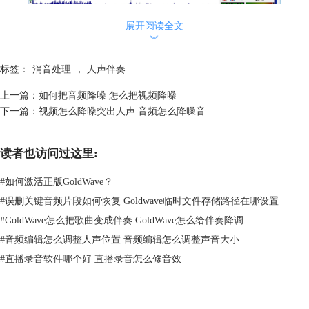
展开阅读全文
︾
标签：
消音处理
，
人声伴奏
上一篇：
如何把音频降噪 怎么把视频降噪
图2：选择效果
下一篇：
视频怎么降噪突出人声 音频怎么降噪音
打开立体声中心之后，我们可以看到需要调整的“中心频道”、“侧通
道”、“FFT设置”等功能。默认情况下，“中心频道”的音量为0，“从”的值
读者也访问过这里:
为最小、“至”的值为最大；“侧通道”中的左、右声道都是为-100，关闭状
态；“FFT设置”中的FFT大小为12，重叠为4。
#
如何激活正版GoldWave？
#
误删关键音频片段如何恢复 Goldwave临时文件存储路径在哪设置
#
GoldWave怎么把歌曲变成伴奏 GoldWave怎么给伴奏降调
#
音频编辑怎么调整人声位置 音频编辑怎么调整声音大小
#
直播录音软件哪个好 直播录音怎么修音效