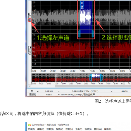
图2：选择声道上需
击该区间，将选中的内容剪切掉（快捷键Ctrl+X）。