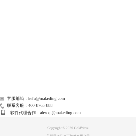
频的指定位置添加一段空白区域。
GoldWave
Support
About
广告联盟
联系我们
客服邮箱：kefu@makeding.com
联系客服：400-8765-888
软件代理合作：alex.qi@makeding.com
图3：插入静音
3、音频特效。GoldWave提供了丰富的音频特效，常见的如多普勒、回
Copyright © 2026
GoldWave
声、混响、降噪等。以回声效果为例，选择“效果”菜单下的“回声”功能，