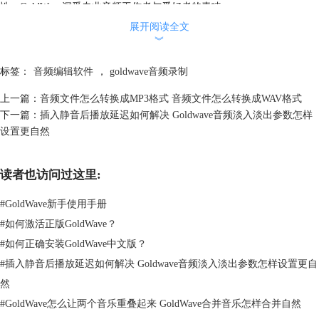
性，GoldWave深受专业音频工作者与爱好者的青睐。
二、GoldWave软件能够做什么
展开阅读全文
GoldWave软件能够做的有很多，不管是简单的剪切还是复杂的音效都可
︾
以借助GoldWave来实现，下面就来给大家一一介绍。
标签：
音频编辑软件
，
goldwave音频录制
1、基础编辑操作。在GoldWave中，进行音频剪辑非常简单。直接用鼠标
选择音频片段，通过菜单栏的剪切、复制、粘贴和删除等按钮来操作，轻
上一篇：
音频文件怎么转换成MP3格式 音频文件怎么转换成WAV格式
松实现对音频的剪裁和重组。
下一篇：
插入静音后播放延迟如何解决 Goldwave音频淡入淡出参数怎样
设置更自然
读者也访问过这里:
#
GoldWave新手使用手册
#
如何激活正版GoldWave？
#
如何正确安装GoldWave中文版？
图2：GoldWave基础剪切功能
#
插入静音后播放延迟如何解决 Goldwave音频淡入淡出参数怎样设置更自
2、插入空白音频。在编辑音频的时候经常需要在某个位置插入空白音
然
频，在GoldWave中，直接在菜单栏找到编辑功能，选择“插入静音”功
#
GoldWave怎么让两个音乐重叠起来 GoldWave合并音乐怎样合并自然
能，在弹出的对话框中输入想要插入的时间，然后点击“OK”，就能在音