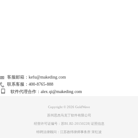
GoldWave
Support
About
广告联盟
联系我们
客服邮箱：kefu@makeding.com
联系客服：400-8765-888
软件代理合作：alex.qi@makeding.com
图3：修剪复制音乐
Copyright © 2026
GoldWave
苏州思杰马克丁软件有限公司
4、打开混合功能。直接在菜单栏上点击“混合”，在弹出的对话框里有两
个关键的地方要设置。一个是“混合开始时间”，意思就是从第二首歌的第
经营许可证编号：苏B1.B2-20150228
|
证照信息
几秒开始叠第一首歌，比如设成 00:00:10.00000，就是从第10秒开始叠。
特聘法律顾问：江苏政纬律师事务所 宋红波
另一个是“音量”，能调整第一首歌叠进来时的声音大小。要是想让两首歌