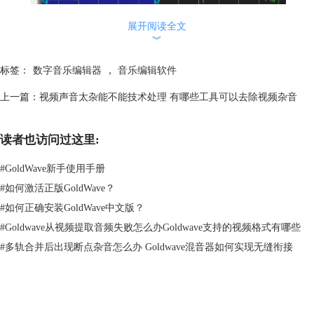
图1：导入两个音乐
展开阅读全文
︾
2、选择需要重叠的部分。试听第一段音乐，听到你想叠的那段音乐开始
点暂停。然后鼠标点击右键选择“设置开始标记”，到音乐结束的地方，再
标签：
数字音乐编辑器
，
音乐编辑软件
点右键选“设置完成标记”，这样就选好了要重叠的部分。如果需要整首音
乐重叠，可以忽略这一步直接进行下一个步骤。
上一篇：
视频声音太杂能不能技术处理 有哪些工具可以去除视频杂音
读者也访问过这里:
#
GoldWave新手使用手册
#
如何激活正版GoldWave？
#
如何正确安装GoldWave中文版？
#
Goldwave从视频提取音频失败怎么办Goldwave支持的视频格式有哪些
图2：标记需要重叠的地方
#
多轨合并后出现断点杂音怎么办 Goldwave混音器如何实现无缝衔接
3、修剪复制第一段音乐。选好后在菜单栏点击修剪就可以将多余的部分
剪掉，只留下标记部分，然后选择“复制”，或者按快捷键 Ctrl+C。接着切
换到第二首歌（点击第二首歌的波形图），这样接下来的操作就都是针对
第二首歌了。