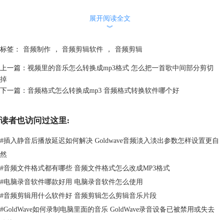
2、然后点击菜单栏上的红色录音按钮，准备开始录音。
展开阅读全文
︾
标签：
音频制作
，
音频剪辑软件
，
音频剪辑
图2：录音
上一篇：
视频里的音乐怎么转换成mp3格式 怎么把一首歌中间部分剪切
掉
3.在弹出【持续时间】面板后，根据录音需求来设置声音的持续时间长
下一篇：
音频格式怎么转换成mp3 音频格式转换软件哪个好
短，如下图所示，软件默认的持续时间为10分钟，调整完时间之后，点
击“ok”选项就可以开始了。
读者也访问过这里:
#
插入静音后播放延迟如何解决 Goldwave音频淡入淡出参数怎样设置更自
然
#
音频文件格式都有哪些 音频文件格式怎么改成MP3格式
#
电脑录音软件哪款好用 电脑录音软件怎么使用
#
音频剪辑用什么软件好 音频剪辑怎么剪辑音乐片段
#
GoldWave如何录制电脑里面的音乐 GoldWave录音设备已被禁用或失去