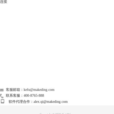
连接
GoldWave
图3：持续时间
4、声音录制过程中，可以在菜单栏看到声音持续时间的变化，录制完成
Support
后，点击菜单栏中的红色方块按钮结束录音。如下图，能看到刚才录制的
声音在goldwave主界面是以双声道波状图的形式呈现的，最后保存音频即
可。
About
广告联盟
联系我们
客服邮箱：kefu@makeding.com
联系客服：400-8765-888
软件代理合作：alex.qi@makeding.com
图4：结束录音