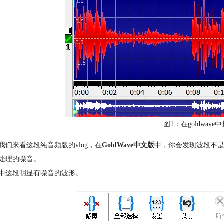
图1：在goldwave
我们来看这段纯音频版的vlog，在
GoldWave中文版
中，你会发现波段不
处理的噪音。
中这段明显有噪音的波形。