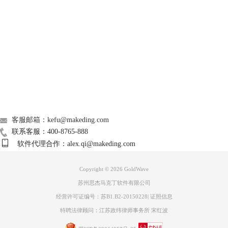
5.确保windows系统卷未静音。
6.确保你在GoldWave中的水平仪和视觉效果上可以看到显示，如果没有计
Support
时，说明静音了。
7.如果检查完依旧不行，那就尝试使用其他播放设备。
好了，关于
GoldWave
的播放功能就介绍到这里，更多与GoldWave相关的
About
教程欢迎进入官网查看。
广告联盟
联系我们
客服邮箱：kefu@makeding.com
联系客服：400-8765-888
软件代理合作：alex.qi@makeding.com
Copyright © 2026
GoldWave
苏州思杰马克丁软件有限公司
经营许可证编号：苏B1.B2-20150228
|
证照信息
特聘法律顾问：江苏政纬律师事务所 宋红波