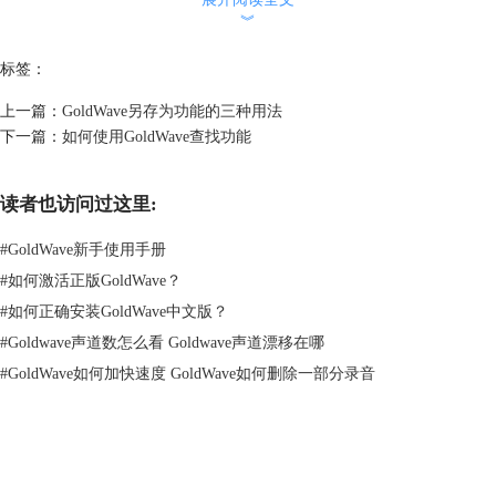
︾
标签：
上一篇：
GoldWave另存为功能的三种用法
下一篇：
如何使用GoldWave查找功能
读者也访问过这里:
#
GoldWave新手使用手册
#
如何激活正版GoldWave？
#
如何正确安装GoldWave中文版？
图片2：选择部分
#
Goldwave声道数怎么看 Goldwave声道漂移在哪
三、播放没有声音，怎么办？
#
GoldWave如何加快速度 GoldWave如何删除一部分录音
如果播放过程中，没有听见任何声音，请检查以下内容：
1.请保证音量和平衡推子在控制窗口分别设置为最大音量和中心。
2.确保扬声器或耳机已开启。
3.确保扬声器或耳机连接正确。
GoldWave
4.检查过所有的连线。