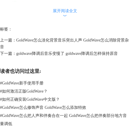
展开阅读全文
︾
标签：
上一篇：
GoldWave怎么淡化背景音乐突出人声 GoldWave怎么消除背景杂
音
下一篇：
goldwave降调后音乐变慢了 goldwave降调后怎样保持原音
读者也访问过这里:
图2：编辑操作
#
GoldWave新手使用手册
除此之外，也可以直接选择软件上方的快捷按钮进行编辑操作。
#
如何激活正版GoldWave？
#
如何正确安装GoldWave中文版？
#
GoldWave怎么修饰声音 GoldWave怎么添加特效
#
GoldWave怎么把人声和伴奏合在一起 GoldWave怎么把伴奏部分地方音
量调低