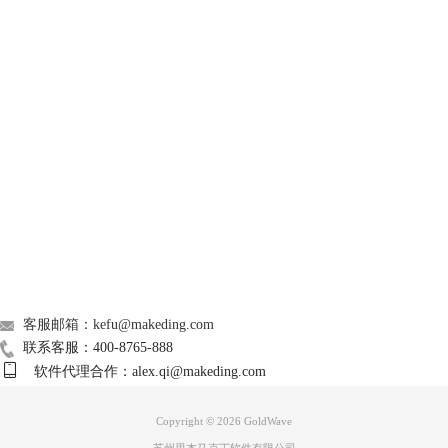
GoldWave
Support
图3：编辑快捷按钮
About
3、为音频文件添加效果
单击主界面的“效果”选项，在弹出的子菜单中我们可以看到多种效果设
置。单击其中的任何一个效果都会弹出一个具体设置的对话框。
广告联盟
联系我们
客服邮箱：kefu@makeding.com
联系客服：400-8765-888
软件代理合作：alex.qi@makeding.com
Copyright © 2026
GoldWave