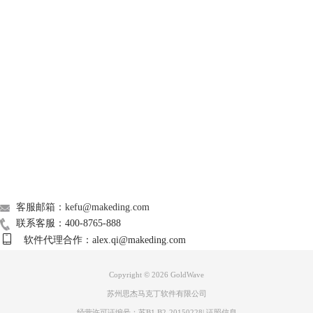
GoldWave
Support
图3 控制器的快捷工具形态
打开控制器的经典控制形态，点击软件上方菜单栏中【窗口】，再点击下
About
拉菜单栏中的【经典控制】。这时在软件的右侧就会跳出控制器的经典控
制形态。
广告联盟
联系我们
客服邮箱：kefu@makeding.com
联系客服：400-8765-888
软件代理合作：alex.qi@makeding.com
Copyright © 2026
GoldWave
苏州思杰马克丁软件有限公司
图4 控制器的经典控制形态
经营许可证编号：苏B1.B2-20150228
|
证照信息