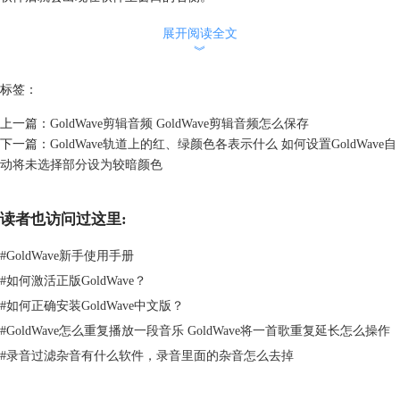
展开阅读全文
︾
标签：
上一篇：
GoldWave剪辑音频 GoldWave剪辑音频怎么保存
下一篇：
GoldWave轨道上的红、绿颜色各表示什么 如何设置GoldWave自
动将未选择部分设为较暗颜色
图2 控制器的默认形态
读者也访问过这里:
控制器一共有四种形态，一种是快捷工具形态，另外三种是独立窗口形态
（经典控制，水平控制以及垂直控制）。
#
GoldWave新手使用手册
如何打开控制器的快捷工具形态，关闭控制器的独立窗口，控制器就会出
#
如何激活正版GoldWave？
现在软件工作窗口的上方，快捷工具栏的下方，如下图所示。
#
如何正确安装GoldWave中文版？
#
GoldWave怎么重复播放一段音乐 GoldWave将一首歌重复延长怎么操作
#
录音过滤杂音有什么软件，录音里面的杂音怎么去掉