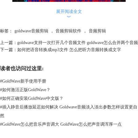
展开阅读全文
︾
标签：
goldwave音频剪辑
，
音频剪辑软件
，
音频剪辑
上一篇：
goldwave支持一次打开几个音频文件 goldwave怎么合并两个音频
图2：音频选择
下一篇：
如何把语音转换成mp3文件 怎么把听力音频转换成文字
也可以直接点击菜单栏上方的"设置"按钮，在设定选择里面输入开始时间
和结束时间进行剪切，这样会更方便一些。
读者也访问过这里:
#
GoldWave新手使用手册
#
如何激活正版GoldWave？
#
如何正确安装GoldWave中文版？
#
插入静音后播放延迟如何解决 Goldwave音频淡入淡出参数怎样设置更自
然
#
GoldWave怎么把音乐声音调大 GoldWave怎么把声音调浑厚一点