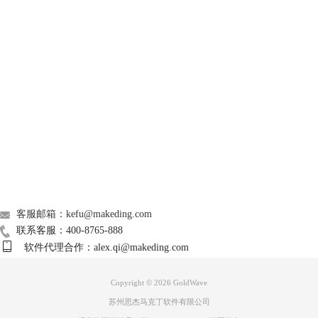
GoldWave
Support
About
广告联盟
联系我们
客服邮箱：kefu@makeding.com
联系客服：400-8765-888
软件代理合作：alex.qi@makeding.com
Copyright © 2026
GoldWave
图3：设定时间
苏州思杰马克丁软件有限公司
3、鼠标单击选择“剪切”按钮，剪切完成后，点击菜单栏中的“复制”就可