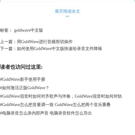
展开阅读全文
︾
标签：
goldwave中文版
上一篇：
用GoldWave进行音频剪切操作
下一篇：
如何使用GoldWave中文版快速给录音文件降噪
读者也访问过这里:
#
GoldWave新手使用手册
#
如何激活正版GoldWave？
#
GoldWave混音时如何对齐歌声与伴奏，GoldWave混音时如何对轨
#
GoldWave怎么把音量调一致 GoldWave怎么把两个音乐重叠
#
电脑录音怎么录内部声音 电脑录音软件怎么导出
图二：音高设置
第二种方法就是使用-多普勒-效果了。这个就比较有意思了，同样是在
菜单栏中的-效果-中打开，找到-多普勒，然后会出现图三的窗口，这时