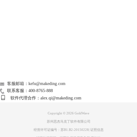
候我们可以自由点击和移动黄线上的任意一点，往上代表升调，往下代表
GoldWave
降调，和音高不同的是多普勒效果可以改变的是不同时刻的音调的高低，
这就比音高灵活很多，同时也更难操作变调整好后点击播放键试听，满意
后将文件另存即可。
Support
About
广告联盟
联系我们
客服邮箱：kefu@makeding.com
联系客服：400-8765-888
软件代理合作：alex.qi@makeding.com
Copyright © 2026
GoldWave
苏州思杰马克丁软件有限公司
经营许可证编号：苏B1.B2-20150228
|
证照信息