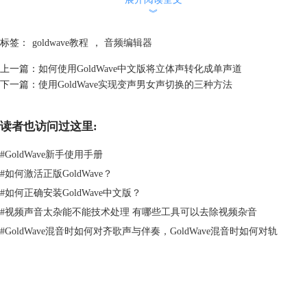
︾
标签：
goldwave教程
，
音频编辑器
上一篇：
如何使用GoldWave中文版将立体声转化成单声道
下一篇：
使用GoldWave实现变声男女声切换的三种方法
图片2：波谱截取
读者也访问过这里:
控制面板可以对选中的部分进行试听。
#
GoldWave新手使用手册
#
如何激活正版GoldWave？
#
如何正确安装GoldWave中文版？
#
视频声音太杂能不能技术处理 有哪些工具可以去除视频杂音
#
GoldWave混音时如何对齐歌声与伴奏，GoldWave混音时如何对轨
GoldWave