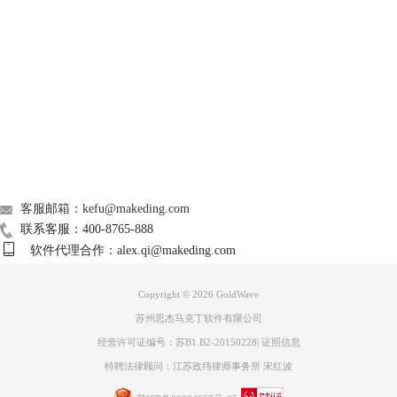
图片3：控制面板
第一个绿色箭头代表从头开始播放，第二个绿色箭头代表从截取处开始
Support
播放，第三个绿色箭头代表继续播放。
如果想更加精确的选择想要截取的部分，可以使用工具栏的放大工具。
About
广告联盟
联系我们
客服邮箱：kefu@makeding.com
联系客服：400-8765-888
软件代理合作：alex.qi@makeding.com
Copyright © 2026
GoldWave
苏州思杰马克丁软件有限公司
经营许可证编号：苏B1.B2-20150228
|
证照信息
图片4：波谱放大
特聘法律顾问：江苏政纬律师事务所 宋红波
上面就是放大后的波谱，可以明显看见放大后的波谱可以更加精准的截