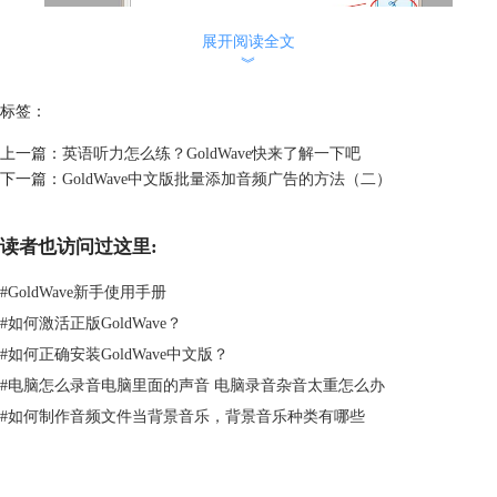
展开阅读全文
︾
标签：
上一篇：
英语听力怎么练？GoldWave快来了解一下吧
下一篇：
GoldWave中文版批量添加音频广告的方法（二）
图二：制作操作逻辑界面
有关GoldWave中文版批量添加广告的操作，在“处理”窗口下的操作并非
读者也访问过这里:
是添加“效果”，而是添加“编辑”。通过编辑逻辑来制作效果。打开“添加
编辑”窗口，添加“开始/结束”的时间，默认的为“开始后”，可根据自己所
#
GoldWave新手使用手册
需进行设置。
#
如何激活正版GoldWave？
#
如何正确安装GoldWave中文版？
#
电脑怎么录音电脑里面的声音 电脑录音杂音太重怎么办
#
如何制作音频文件当背景音乐，背景音乐种类有哪些