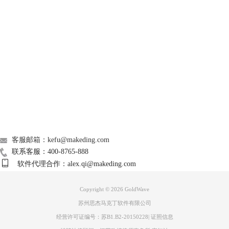
图三：快进设置界面
GoldWave
在添加编辑窗口下方有快捷设置模板，如图三。这便是GoldWave中文版
人性化的一面，为让操作者以更加快捷更加简单的方式制作出自己想要的
Support
效果。添加开始/结束时间后，设置复制需插入的内容。
About
广告联盟
联系我们
客服邮箱：kefu@makeding.com
联系客服：400-8765-888
图四：设置插入内容界面
软件代理合作：alex.qi@makeding.com
在图三步骤设置了插入广告的位置，此处选择广告内容（此处小编以<刀
山火海>伴奏为例）。将内容选择完毕后，点击“添加”便会添加到
Copyright © 2026
GoldWave
GoldWave中文版“处理”窗口下。
苏州思杰马克丁软件有限公司
经营许可证编号：苏B1.B2-20150228
|
证照信息