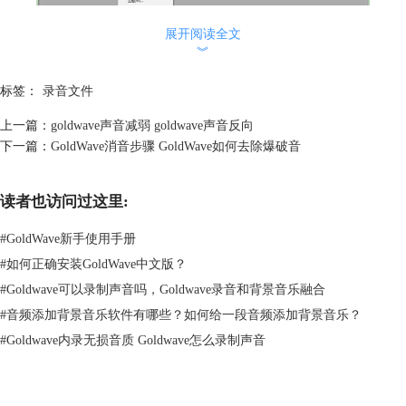
展开阅读全文
︾
标签：
录音文件
上一篇：
goldwave声音减弱 goldwave声音反向
下一篇：
GoldWave消音步骤 GoldWave如何去除爆破音
图2 设置控制属性参数
读者也访问过这里:
在设置控制属性界面上方找到【设备】选项并点击。然后点击【记录】选
项框，这里可以选择录音的音源设备，如果使用麦克风进行录制则在下拉
#
GoldWave新手使用手册
菜单中选择【麦克风 (Realtek High DefinitionAudion)】选项，如果要录制
#
如何正确安装GoldWave中文版？
电脑内的声音就在下拉菜单中选择【LOOPBACK 扬声器(Realtek High
#
Goldwave可以录制声音吗，Goldwave录音和背景音乐融合
DefinitionAudion)】选项。点击对话框的【ok】按扭。
#
音频添加背景音乐软件有哪些？如何给一段音频添加背景音乐？
#
Goldwave内录无损音质 Goldwave怎么录制声音