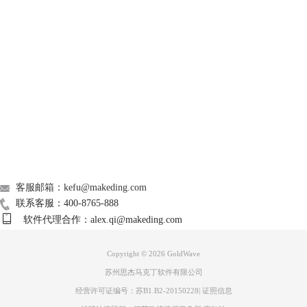
GoldWave
Support
About
图3 设置录音音源设备
广告联盟
步骤二、开始录制
联系我们
如果是外录，点击软件控制面板的录音按钮，直接使用麦克风进行录制。
客服邮箱：kefu@makeding.com
如果是内录音，需要点击软件控制面板录音按钮并在电脑上播放需要录制
联系客服：400-8765-888
的声音。此时在软件的工作窗口就会自动描绘音频的波纹，表示
软件代理合作：alex.qi@makeding.com
GoldWave已经开始录制工作了。
Copyright © 2026
GoldWave
苏州思杰马克丁软件有限公司
经营许可证编号：苏B1.B2-20150228
|
证照信息