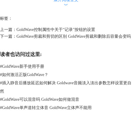
︾
标签：
上一篇：
GoldWave控制属性中关于“记录”按钮的设置
下一篇：
GoldWave剪裁和剪切的区别 GoldWave剪裁和删除后容量会变吗
图2：淡入设置面板
读者也访问过这里:
1、预设模式
对于初学者来说，如果不熟悉设置方法，可直接使用GoldWave提供的淡
#
GoldWave新手使用手册
入预设，方便快捷。
#
如何激活正版GoldWave？
#
插入静音后播放延迟如何解决 Goldwave音频淡入淡出参数怎样设置更自
然
#
GoldWave可以混音吗 GoldWave如何做混音
#
GoldWave单声道转立体音 GoldWave立体声不能用