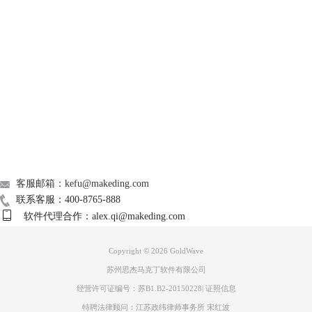
GoldWave
图3：淡入预设
2、自定义模式
Support
如果不使用预设模式，如图4所示，只需设定初始音量的百分比。
About
广告联盟
联系我们
客服邮箱：kefu@makeding.com
联系客服：400-8765-888
图4：设置初始音量
软件代理合作：alex.qi@makeding.com
以及所需的渐变曲线（对数曲线比线性曲线淡入速度更快），轻松完成设
Copyright © 2026
GoldWave
置。
苏州思杰马克丁软件有限公司
经营许可证编号：苏B1.B2-20150228
|
证照信息
特聘法律顾问：江苏政纬律师事务所 宋红波