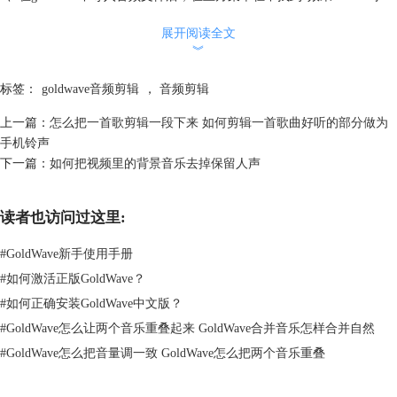
间”选项，点击之后会随即弹出一个时间面板，也可以直接在工具栏最末
展开阅读全文
位置找到时钟图标点击进入。
︾
标签：
goldwave音频剪辑
，
音频剪辑
图3：时间图标
上一篇：
怎么把一首歌剪辑一段下来 如何剪辑一首歌曲好听的部分做为
手机铃声
2、根据“变化”来调整时间长短，鼠标往左拖拽，可以延长音频的播放时
下一篇：
如何把视频里的背景音乐去掉保留人声
长；反之，往右拖拽则可以缩减音频的播放时长。
读者也访问过这里:
#
GoldWave新手使用手册
#
如何激活正版GoldWave？
#
如何正确安装GoldWave中文版？
#
GoldWave怎么让两个音乐重叠起来 GoldWave合并音乐怎样合并自然
#
GoldWave怎么把音量调一致 GoldWave怎么把两个音乐重叠