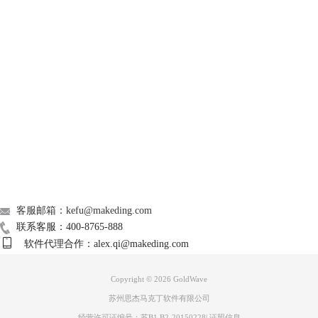
GoldWave
Support
About
图4：变化
3、根据“长度”来调整播放时长，如下图所示，鼠标往左，即为缩短音频
广告联盟
播放时长，鼠标往右，即可延长播放时长，或者可以直接在后面的显示框
中直接手动输入播放时间。调整完毕之后，点击绿色箭头按钮，进行播放
联系我们
试听，效果没有问题之后，点击确定即可。
客服邮箱：kefu@makeding.com
联系客服：400-8765-888
软件代理合作：alex.qi@makeding.com
Copyright © 2026
GoldWave
苏州思杰马克丁软件有限公司
经营许可证编号：苏B1.B2-20150228
|
证照信息