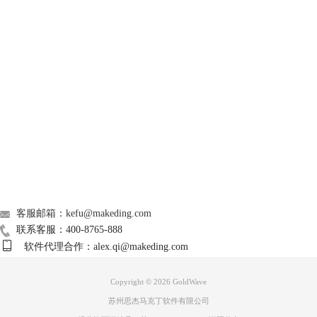
GoldWave
Support
About
广告联盟
联系我们
客服邮箱：kefu@makeding.com
图3 截取噪音样本
联系客服：400-8765-888
步骤三 复制噪音样本
软件代理合作：alex.qi@makeding.com
按快捷键【Ctrl+C】或者点击软件上方工具栏的【复制】按钮，将噪音样
本复制到剪贴板。
Copyright © 2026
GoldWave
苏州思杰马克丁软件有限公司