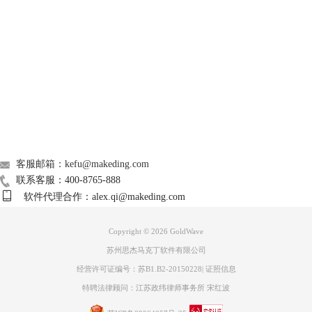
Support
About
广告联盟
联系我们
客服邮箱：kefu@makeding.com
联系客服：400-8765-888
图4：审查类型界面
软件代理合作：alex.qi@makeding.com
“审查数量”指的是覆盖上去的音频的音量，通常情况下，为了能够将尽可
能盖住原声，都将它拉到最右边。
Copyright © 2026
GoldWave
而为了防止观众捕捉到敏感词汇，一般都将“源音量”最小化。
苏州思杰马克丁软件有限公司
“交叉淡入淡出”使指在进行消音覆盖得时候，用以稍微缓解一下其它音频
经营许可证编号：苏B1.B2-20150228
|
证照信息
突然插入带来的突兀感觉。一般不会进行设置，或者设置为比较小得值。
特聘法律顾问：江苏政纬律师事务所 宋红波
例如我们使用蜂鸣器的音效，在审查类型选中后，为了以防万一，在确定
设置前，先预览一遍。