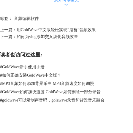
︾
标签：
音频编辑软件
上一篇：
用GoldWave中文版轻松实现“鬼畜”音频效果
下一篇：
如何为vlog添加交叉淡化音频效果
图2：审查菜单栏
读者也访问过这里:
或者点击快捷图标
#
GoldWave新手使用手册
#
如何正确安装GoldWave中文版？
#
MP3音频如何添加背景乐曲 MP3音频速度如何调慢
#
GoldWave如何加快速度 GoldWave如何删除一部分录音
#
goldwave可以录制声音吗，golawave录音和背景音乐融合
图3：审查器快捷键
弹窗中的审查类型，是将选项中的效果直接覆盖选中的音频。有如下几种
GoldWave
效果。选中自己需要的即可。