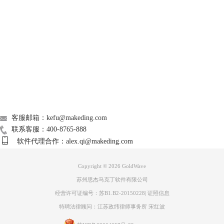
多GoldWave教程，比如
用GoldWave制作手机铃声
，欢迎多多关注中文官
网。如果你想要分享增加的经验与知识，也欢饮你前来投稿。
Support
About
广告联盟
联系我们
客服邮箱：kefu@makeding.com
联系客服：400-8765-888
软件代理合作：alex.qi@makeding.com
Copyright © 2026
GoldWave
苏州思杰马克丁软件有限公司
经营许可证编号：苏B1.B2-20150228
|
证照信息
特聘法律顾问：江苏政纬律师事务所 宋红波