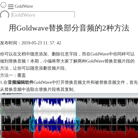
GoldWave
首页
用Goldwave替换部分音频的2种方法
产品
服务
发布时间：2019-05-23 11: 57: 42
下载
你可以在文档中随意添加、删除任意字段，而在GoldWave中你同样可以
做到替换音频！本期，小编将带大家了解两种GoldWave替换音频片段的
购买
方法，让你可以随意添删音频片段。
方法一：覆盖
1.在
音频编辑软件
GoldWave中打开替换音频文件和被替换音频文件，首先
从替换音频中选取出替换片段将其复制。