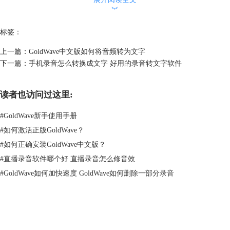
图 2：导入文本
︾
三、播放
文字音频
标签：
在导入文本后，我们就能通过软件来朗读文本了，只需要点击语音转换器
左下角的“语音”按钮即可将文本转换为语音并进行朗读。
上一篇：
GoldWave中文版如何将音频转为文字
下一篇：
手机录音怎么转换成文字 好用的录音转文字软件
读者也访问过这里:
#
GoldWave新手使用手册
#
如何激活正版GoldWave？
#
如何正确安装GoldWave中文版？
图 3：导入文本
#
直播录音软件哪个好 直播录音怎么修音效
四、调整音频
#
GoldWave如何加快速度 GoldWave如何删除一部分录音
软件原始的阅读音频速度略微有点快，如果不习惯的话我们也能对其进行
一些调整，这样我们听起来会更加舒适一些。
点击下方“语音设置”，打开语音设置窗口首先我们可以选择不同的语音，
针对不同的语言GoldWave提供了多种不同的语音，我们可以根据喜好来
GoldWave
选择自己喜欢的语音。同时，我们也可以在下方对音频的音量，速度，音