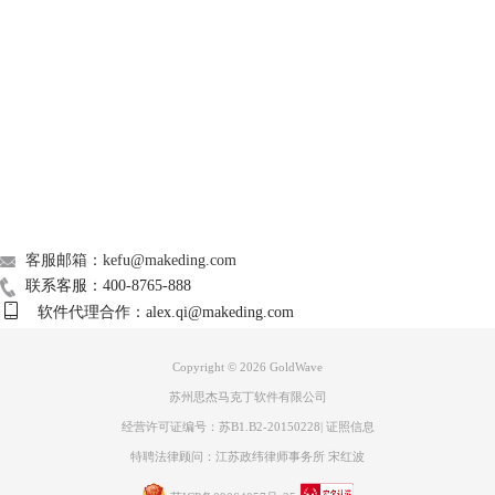
调以及速率等属性进行必要的调节，以保证音频能够更清晰悦耳。
Support
About
广告联盟
联系我们
客服邮箱：kefu@makeding.com
图 4：语音设置
联系客服：400-8765-888
五、将文字保存为音频
软件代理合作：alex.qi@makeding.com
如果有必要的话，我们可以将导入的文本直接作为音频保存。点击语音转
换器中的“语音到文档”，即可将其保存到文件夹中。同时，GoldWave支
Copyright © 2026
GoldWave
持音频以各种不同的格式保存，我们可以根据需求将其以合适的格式保存
苏州思杰马克丁软件有限公司
到文件夹中。
经营许可证编号：苏B1.B2-20150228
|
证照信息
特聘法律顾问：江苏政纬律师事务所 宋红波