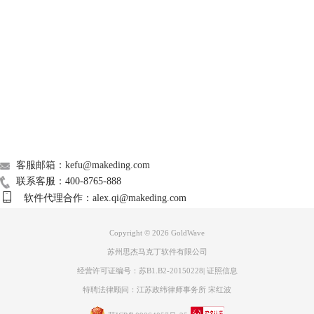
处理来完成工作。
Goldwave本身没有可用的高级处理，但是它可以通过DirectX和Goldwave
Support
特定插件进行扩展。虽然我确信DX插件可以完成同样的工作，但我还没
有真正研究它们。但是，我们可以在GW中使用一个插件来完成基本级别
的处理。您可以从GW插件页面获取GWAmp 。
About
几年前，Avery Lee为VirtualDub（一个免费的视频编辑器）编写了一个包
含CenterCut模块的DSP。该模块使用chanels的FFT分析，允许您在保留原
始立体声图像的同时提取中心声道，并且还可以去除立体声内容并仅保留
广告联盟
中心内容。这个插件的源代码是开源的，所以，有人为它编写了一个
联系我们
WinampDSP插件。该插件名为CenterCut，虽然它是一个Winamp DSP插
客服邮箱：kefu@makeding.com
件，但有一个Goldwave插件可以加载Winamp DSP模块。由于GWAmp和
联系客服：400-8765-888
centercut都是免费的，因此它们是扩展Goldwave功能的简便方法。
软件代理合作：alex.qi@makeding.com
Copyright © 2026
GoldWave
苏州思杰马克丁软件有限公司
经营许可证编号：苏B1.B2-20150228
|
证照信息
特聘法律顾问：江苏政纬律师事务所 宋红波