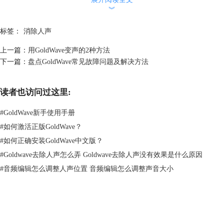
︾
标签：
消除人声
上一篇：
用GoldWave变声的2种方法
下一篇：
盘点GoldWave常见故障问题及解决方法
图片2：通道混音器
通道混音器完全符合它的含义，它混合了通道，它不仅为每个通道选择正
读者也访问过这里:
的音量而且为每个通道选择一个负的音量.。在这一点上，它只是反转波
形在它与其他频道混合之前。例如：如果您将一个通道设置为100％，一
#
GoldWave新手使用手册
个通道设置为-50，则一个通道将以全音量混合，另一个通道将以半音量
#
如何激活正版GoldWave？
混合，但在混音之前反转。您可以使用通道混音器轻松完成和/差（也就
#
如何正确安装GoldWave中文版？
是M / S联合立体声）。一个通道设置为100和-100，另一个通道设置为
#
Goldwave去除人声怎么弄 Goldwave去除人声没有效果是什么原因
100，实际上，这是一个预设...而它说M / S解码...它也将编码。
#
音频编辑怎么调整人声位置 音频编辑怎么调整声音大小
②如何只提取多声道音频的中心部分
使用通道混合方法无法隔离所有同相（中心/幻像中心）..我看过，我已经
尝试过......虽然有一种模拟方法可以做到这一点（作为3声道音频）是
Dolby Pro-Logic的一部分，老实说，我无法弄清楚如何将编码矩阵格式转
换成我可以使用的东西。但是，我们可以通过使用FFT分析进行高级音频
GoldWave