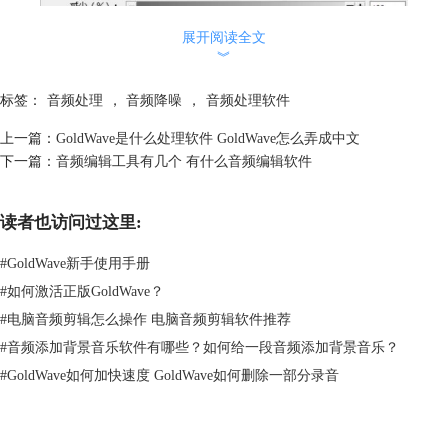
展开阅读全文
︾
标签：
音频处理
，
音频降噪
，
音频处理软件
上一篇：
GoldWave是什么处理软件 GoldWave怎么弄成中文
图2 噪声门
下一篇：
音频编辑工具有几个 有什么音频编辑软件
二、音频降噪处理哪个软件好
音频的降噪可以通过各种专业的后期处理软件来实现，这里和大家介绍几
读者也访问过这里:
款较为常用的软件。
#
GoldWave新手使用手册
1.GoldWave
这款软件轻便简单，但功能众多，还有完整的中文版本，对新手很友好。
#
如何激活正版GoldWave？
GoldWave里面有多种降噪处理的功能，常用的有“降噪”和“噪音门”，都
#
电脑音频剪辑怎么操作 电脑音频剪辑软件推荐
在“效果”菜单下的“过滤”菜单中。
#
音频添加背景音乐软件有哪些？如何给一段音频添加背景音乐？
#
GoldWave如何加快速度 GoldWave如何删除一部分录音