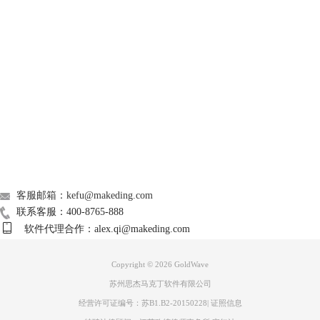
GoldWave
Support
About
广告联盟
联系我们
图3 功能位置
客服邮箱：kefu@makeding.com
联系客服：400-8765-888
（1）降噪
软件代理合作：alex.qi@makeding.com
GoldWave的降噪方法有四种：使用形状、当前频道、平均值、剪贴板，
针对不同类型的噪音，建议大家选择不同的去除方法。
Copyright © 2026
GoldWave
前面提到的根据噪音样本来剔除噪音，就是这里“使用剪贴板”去除噪音的
原理。
苏州思杰马克丁软件有限公司
使用这一方法之前，需要先将噪音样本找到，将其复制，确保剪贴板上存
经营许可证编号：苏B1.B2-20150228
|
证照信息
有波形样本，否则这一功能是无法使用的。