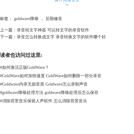
除。
︾
Goldwave这款音频编辑软件就能有效实现降噪功能。
打开Goldwave，单击“文件”，选择“打开”，找到需要设置的文件打开。
标签：
goldwave降噪
，
后期修音
上一篇：
录音转文字神器 可以转文字的录音软件
下一篇：
录音怎么转换成文字 录音转换文字的软件哪个好
读者也访问过这里:
#
如何激活正版GoldWave？
#
GoldWave如何加快速度 GoldWave如何删除一部分录音
#
Goldwave内录无损音质 Goldwave怎么录制声音
#
goldwave降噪处理方法 goldwave降噪处理后怎么保存
#
消除背景音乐保留人声软件 怎么消除背景音乐
图2：导入文件
播放文件，找到噪音突出的地方，用鼠标将这一区域选中。并且复制到剪
贴板上。然后选中全部的音频。
GoldWave