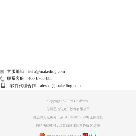
Support
About
广告联盟
联系我们
客服邮箱：kefu@makeding.com
联系客服：400-8765-888
图3：选择音频
软件代理合作：alex.qi@makeding.com
选择“效果”菜单，单击“过滤”，找到“降噪”。单击打开降噪设置对话框。
在其中设置为“使用剪贴板”。这样就将剪贴板上的噪音模板应用到全部的
Copyright © 2026
GoldWave
音频中。也可以在预设中选择合适的选项，设置更加方便，设置完毕单
苏州思杰马克丁软件有限公司
击“OK”。
经营许可证编号：苏B1.B2-20150228
|
证照信息
特聘法律顾问：江苏政纬律师事务所 宋红波