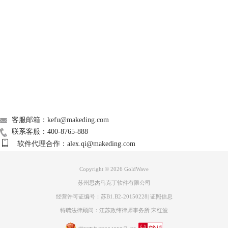
行调节，还有一种是以“半音”的方式进行调节 ，百分比的方式的调节可
以更精细一些，但需要相对较好的音感，需要比较细心的试听并调节。而
Support
半音调节是最常用的调节方式。 现代音乐是从C－B 总共由12个半音组成
即：C，#C（叫升C或降D），D, #D,E,F,#F,G,#G,A,#A,B如此循，也就是
所谓的十二平均律。比如需要从C到B 就是降了一个半音（也叫降半
About
调），回到软件里面勾选半音，并调节上方的刻度槽使之数值变成－1，
此时音频就被降半调了。半音选项的下方的刻度槽是微调的，可以对音高
广告联盟
进行更精细的调节，但一般不会用。 此时要注意勾选音高调节界面下方
的保持节奏，声音的音高是由振动频率决定的，振动频率越高则音高越
联系我们
高，反之越低，一般情况给音频降调是通过降音频的速度来使振动频率降
客服邮箱：kefu@makeding.com
下来，所以需要勾选节奏不变通过算法来保证降调的同时不影响音频的播
联系客服：400-8765-888
放速度。
软件代理合作：alex.qi@makeding.com
Copyright © 2026
GoldWave
苏州思杰马克丁软件有限公司
经营许可证编号：苏B1.B2-20150228
|
证照信息
特聘法律顾问：江苏政纬律师事务所 宋红波