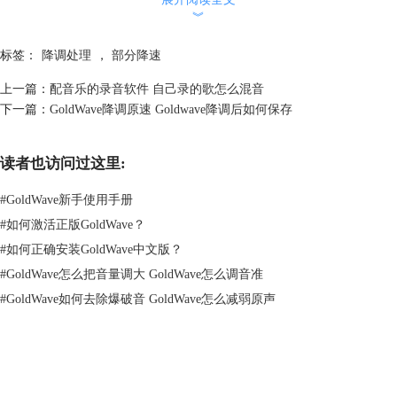
︾
标签：
降调处理
，
部分降速
图2 打开音频
上一篇：
配音乐的录音软件 自己录的歌怎么混音
然后找到软件上方的‘效果’菜单，在下拉菜单中点击‘音高’就能打开音高
下一篇：
GoldWave降调原速 Goldwave降调后如何保存
调节界面。
读者也访问过这里:
#
GoldWave新手使用手册
#
如何激活正版GoldWave？
#
如何正确安装GoldWave中文版？
#
GoldWave怎么把音量调大 GoldWave怎么调音准
#
GoldWave如何去除爆破音 GoldWave怎么减弱原声
图3 打开音高调节界面
GoldWave
在这个界面中，有两种变调方式，一种是比百分比的方式对音频的音高进