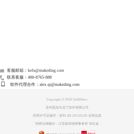
Support
About
广告联盟
联系我们
客服邮箱：kefu@makeding.com
图3：减少元音设置
联系客服：400-8765-888
3、单击“效果”菜单，选择“过滤”中的“带通/停止”，打开名为“带通/停
软件代理合作：alex.qi@makeding.com
止”的设置对话框。通过参数设置去除人声的频率，或者单击预设选择合
适的选项，设置完毕，单击“OK”。
Copyright © 2026
GoldWave
苏州思杰马克丁软件有限公司
经营许可证编号：苏B1.B2-20150228
|
证照信息
特聘法律顾问：江苏政纬律师事务所 宋红波