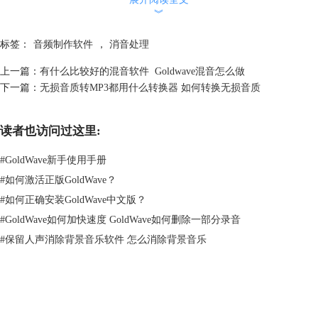
︾
标签：
音频制作软件
，
消音处理
上一篇：
有什么比较好的混音软件 Goldwave混音怎么做
下一篇：
无损音质转MP3都用什么转换器 如何转换无损音质
读者也访问过这里:
#
GoldWave新手使用手册
#
如何激活正版GoldWave？
#
如何正确安装GoldWave中文版？
图2：导入文件
#
GoldWave如何加快速度 GoldWave如何删除一部分录音
2、单击“效果”菜单，选择“立体声”中的“减少元音”选项。打开名为“减少
#
保留人声消除背景音乐软件 怎么消除背景音乐
元音”的设置对话框。在这里，可以根据需求进行参数修改的设置。如果
不熟悉则可以在预设下拉菜单中选择合适的选项，设置完毕，单
击“OK”按钮。
GoldWave