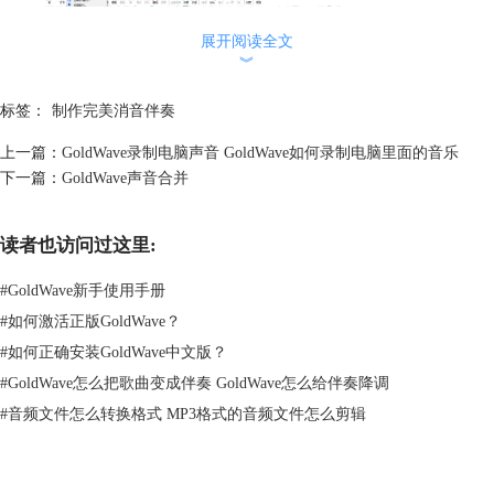
展开阅读全文
︾
标签：
制作完美消音伴奏
上一篇：
GoldWave录制电脑声音 GoldWave如何录制电脑里面的音乐
下一篇：
GoldWave声音合并
图2：选择效果
读者也访问过这里:
3、调整音量
#
GoldWave新手使用手册
找到人声的声道音量，拖拽移动按钮为负值，伴奏音乐的音量调整到最
大。左声道的左音量是伴奏的音量、右音量是人声的音量；右声道的左音
#
如何激活正版GoldWave？
量是伴奏的音量、右音量是人声的音量。
#
如何正确安装GoldWave中文版？
#
GoldWave怎么把歌曲变成伴奏 GoldWave怎么给伴奏降调
#
音频文件怎么转换格式 MP3格式的音频文件怎么剪辑