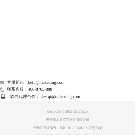
GoldWave
Support
About
图3：调整音量
4、试听
广告联盟
调整完音量之后进行试听，如果对调整后的效果不满意，再次调整音量的
联系我们
位置。把左声道的右音量调整到接近-100，右声道的右音量也调整到接
近-100，然后再进行试听。
客服邮箱：kefu@makeding.com
联系客服：400-8765-888
软件代理合作：alex.qi@makeding.com
Copyright © 2026
GoldWave
苏州思杰马克丁软件有限公司
经营许可证编号：苏B1.B2-20150228
|
证照信息