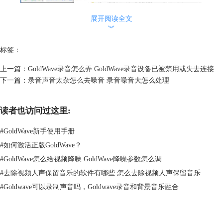
展开阅读全文
︾
标签：
上一篇：
GoldWave录音怎么弄 GoldWave录音设备已被禁用或失去连接
下一篇：
录音声音太杂怎么去噪音 录音噪音大怎么处理
读者也访问过这里:
图2 打开音频
步骤二、
消除噪音
（如需）
#
GoldWave新手使用手册
一般录制的音频都会有一定的噪音，
在改变音量前需要先把噪音部分先消
#
如何激活正版GoldWave？
除掉，不然放大的声音的同时也把噪音同步放大了
。先在音频中选取噪音
#
GoldWave怎么给视频降噪 GoldWave降噪参数怎么调
样本并复制，全选整段音频，点击软件上方的菜单栏中【效果】，鼠标移
#
去除视频人声保留音乐的软件有哪些 怎么去除视频人声保留音乐
动下拉菜单中的【过滤】，再点击【降噪】，打开降噪指令界面。
#
Goldwave可以录制声音吗，Goldwave录音和背景音乐融合