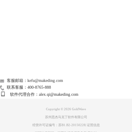
GoldWave
Support
About
广告联盟
图3 打开降噪指令界面
联系我们
打开降噪指令界面后，勾选【使用剪贴板】，再点击【OK】。
客服邮箱：kefu@makeding.com
联系客服：400-8765-888
软件代理合作：alex.qi@makeding.com
Copyright © 2026
GoldWave
苏州思杰马克丁软件有限公司
经营许可证编号：苏B1.B2-20150228
|
证照信息