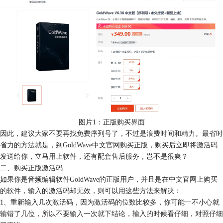
图片1：正版购买界面
因此，建议大家不要再找免费序列号了，不过是浪费时间和精力。最省时
省力的方法就是，到GoldWave中文官网购买正版，购买后立即将激活码
发送给你，立马用上软件，还有配套售后服务，岂不是很爽？
二、购买正版激活码
如果你是音频编辑软件GoldWave的正版用户，并且是在中文官网上购买
的软件，输入的激活码却无效，则可以用这些方法来解决：
1、重新输入几次激活码，因为激活码的位数比较多，你可能一不小心就
输错了几位，所以不要输入一次就下结论，输入的时候看仔细，对照仔细