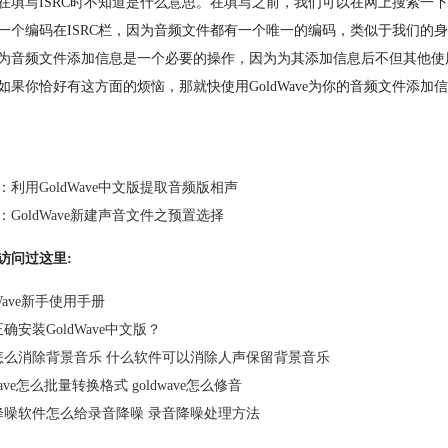
在填写ISRC时不知道是什么意思。在填写之前，我们可以在网上搜索一下
一个编码在ISRC栏，因为音频文件都有一个唯一的编码，类似于我们的
为音频文件添加信息是一个必要的操作，因为为其添加信息后不但其他使
如果你恰好有这方面的烦恼，那就快使用GoldWave为你的音频文件添加
：
利用GoldWave中文版提取音频版相声
：
GoldWave新建声音文件之预置选择
访问过这里:
dWave新手使用手册
确安装GoldWave中文版？
怎么消除背景音乐 什么软件可以消除人声保留背景音乐
dwave怎么批量转换格式 goldwave怎么修音
降噪软件怎么给录音降噪 录音降噪处理方法