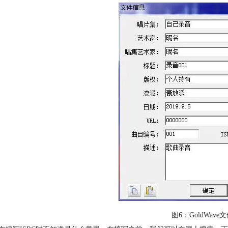
图6：GoldWav