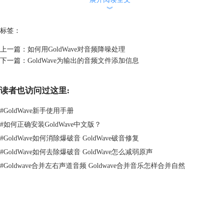
︾
标签：
上一篇：
如何用GoldWave对音频降噪处理
下一篇：
GoldWave为输出的音频文件添加信息
读者也访问过这里:
#
GoldWave新手使用手册
#
如何正确安装GoldWave中文版？
图2：GoldWave中文版中提取mp3格式的音频文件
#
GoldWave如何消除爆破音 GoldWave破音修复
保存之后，我们需要的纯音频版相声就提取出来啦！经常失眠的朋友们就
#
GoldWave如何去除爆破音 GoldWave怎么减弱原声
可以戴上耳机，放松大脑，安心享受相声啦，只要尝试一下，你就会发现
#
Goldwave合并左右声道音频 Goldwave合并音乐怎样合并自然
其实入睡很简单哦！
去除音频文件里的噪音
不过有的朋友可能又会问了，有的相声是现场观众录下来的视频文件，除
了演员们的声音，还会有观众们的哄笑声以及各种杂音，使我们在听的过
GoldWave
程中感觉非常吵闹，这时候，怎么才能使音质更清晰呢？