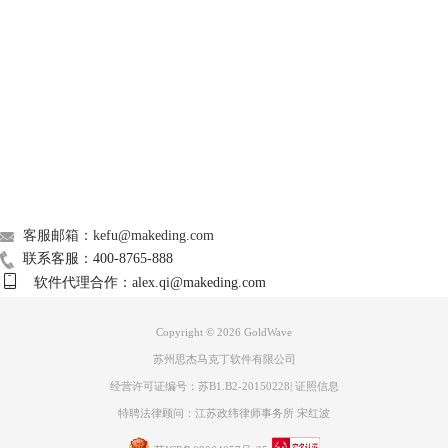
不要担心，GoldWave中文版还有一个功能，那就是“降噪”。
①我们先来区别噪音和普通声音的区别
Support
在GoldWave中文版中显示的音频波段里，其中较平稳部分是正常的声
音，而起伏较大的则是噪音。而我们需要做的就是把噪音部分处理掉。
About
广告联盟
联系我们
客服邮箱：kefu@makeding.com
联系客服：400-8765-888
软件代理合作：alex.qi@makeding.com
Copyright © 2026
GoldWave
苏州思杰马克丁软件有限公司
经营许可证编号：苏B1.B2-20150228
|
证照信息
图片3：GoldWave中文版中波动较大部分为噪音
特聘法律顾问：江苏政纬律师事务所 宋红波
②降噪
知道什么是噪音之后，我们先单击鼠标右键，点击“全选”，然后在右上角