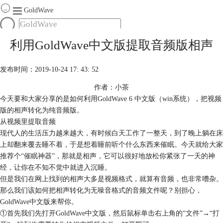
GoldWave
首页
利用GoldWave中文版提取音频版相声
产品
服务
发布时间：2019-10-24 17: 43: 52
下载
作者：小茶
今天要和大家分享的是如何利用GoldWave 6 中文版（win系统），把视频
购买
版的相声转化为纯音频版。
从视频里提取音频
现代人的生活压力越来越大，有时候白天工作了一整天，到了晚上躺在床
上却翻来覆去睡不着，于是想着睡前听个什么东西来催眠。今天就给大家
推荐个“催眠神器”，那就是相声，它可以很好地放松你紧张了一天的神
经，让你在不知不觉中就进入沉睡。
但是我们在网上找到的相声大多是视频格式，就算有音频，也非常嘈杂。
那么我们该如何把相声转化为无噪音格式的音频文件呢？别担心，
GoldWave中文版来帮你。
①首先我们先打开GoldWave中文版，然后鼠标单击右上角的“文件”→“打