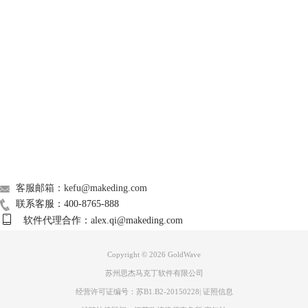
一段音乐就被选出来了。
GoldWave
Support
About
广告联盟
联系我们
客服邮箱：kefu@makeding.com
联系客服：400-8765-888
软件代理合作：alex.qi@makeding.com
Copyright © 2026
GoldWave
苏州思杰马克丁软件有限公司
经营许可证编号：苏B1.B2-20150228
|
证照信息