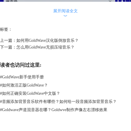
展开阅读全文
︾
标签：
上一篇：
如何用GoldWave汉化版倒放音乐？
下一篇：
怎么用GoldWave无损压缩音乐？
读者也访问过这里:
#
GoldWave新手使用手册
#
如何激活正版GoldWave？
#
如何正确安装GoldWave中文版？
#
音频添加背景音乐软件有哪些？如何给一段音频添加背景音乐？
图片2：新声音
#
Goldwave声道混音器在哪？Goldwve制作声像左右漂移效果
3.再选中韩剧视频的那条音轨，在菜单栏中点击“编辑——选择——设
置”，则会弹出“设定选择”窗口。现在，你可以查看一下女朋友喜欢的音
乐是从什么时候开始，什么时候结束的，然后输入进去，点击确定，这样