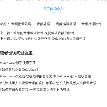
活，能够在64位的window 系统和MAC系统上运行，支持DirectX/VTS 、
展开阅读全文
Plug-ins和ASIO驱动。
︾
标签：
音频批量处理
，
音频处理
，
音频编辑处理
，
音频处理软件
上一篇：
简单的音频编辑软件 免费编辑音频的软件
下一篇：
GoldWave是什么处理软件 GoldWave怎么弄成中文
读者也访问过这里:
#
GoldWave新手使用手册
图2 Cubase
#
如何激活正版GoldWave？
#
GoldWave怎么提取视频中的音乐文件 GoldWave如何截取音频
3、Sonar Producer Edition 简称Sonar ,是一款专门进行MIDI制作，音序处
理的软件，无疑在编曲上有着不俗的表现，虽然后期也添加了音频处理和
#
去除视频人声保留音乐的软件有哪些 怎么去除视频人声保留音乐
剪辑的功能，但是这方面还是有点差强人意。
#
如何剪辑合并音频 一段音频怎么把不要的剪掉