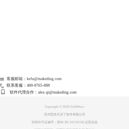
GoldWave
Support
About
广告联盟
图3 Sonar Producer Edition
联系我们
客服邮箱：kefu@makeding.com
音频剪辑类软件就比较多，这类软件的特点通常都是在音频编辑和音频效
联系客服：400-8765-888
果处理上有着超强的表现。
4、Adobe Audition 简称AU 是Adobe软件家族中的一员，主打音频的后期
软件代理合作：alex.qi@makeding.com
制作的专业音频处理软件，提供了音频混合、编辑和效果处理等等，同时
也是一款多声道录音软件，最多可以混合128个声道。
Copyright © 2026
GoldWave
苏州思杰马克丁软件有限公司
经营许可证编号：苏B1.B2-20150228
|
证照信息