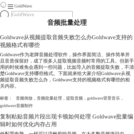
GoldWave
音频批量处理
首页
产品
Goldwave从视频提取音频失败怎么办Goldwave支持的
服务
视频格式有哪些
下载
Goldwave作为老牌音频处理软件，操作界面简洁、操作简单并
且音质保留好，成了很多人提取视频音频时常用的工具。但新手
购买
用的时候难免会遇到一些问题，比如导入的音频提取失败，不清
楚Goldwave支持哪些格式。下面就来给大家介绍Goldwave从视
频提取音频失败怎么办，Goldwave支持的视频格式有哪些的相
关内容。
标签：
音频倒放
，
音频批量处理
，
提取音频
，
goldwave背景音乐
，
goldwave音频制作
复制粘贴音频片段出现卡顿如何处理 Goldwave批量编
辑时如何优化内存占用
低配置电脑，一样可以流畅剪辑音频。在大多数音频项目中，