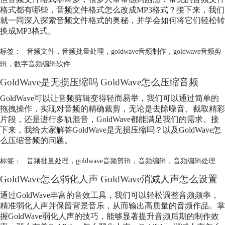
格式都有哪些，音频文件格式怎么改成MP3格式？接下来，我们
就一同深入探索音频文件格式的奥秘，并学会如何将它们轻松转
换成MP3格式。​
标签：
音频文件
，
音频批量处理
，
goldwave音频制作
，
goldwave音频剪
辑
，
数字音频编辑软件
GoldWave是无损压缩吗 GoldWave怎么压缩音频
GoldWave可以让音频剪辑变得轻而易举，我们可以通过简单的
拖拽操作，实现对音频的精确裁剪，无论是去除噪音、截取精彩
片段，还是进行多轨混音，GoldWave都能满足我们的需求。接
下来，我给大家解答GoldWave是无损压缩吗？以及GoldWave怎
么压缩音频的问题。
标签：
音频批量处理
，
goldwave音频剪辑
，
音频编辑
，
音频编辑处理
GoldWave怎么弱化人声 GoldWave消减人声怎么设置
通过GoldWave丰富的音效工具，我们可以轻松调整音频频率，
精准弱化人声并保留背景音乐，从而输出高质量的音频作品。掌
握GoldWave弱化人声的技巧，能够显著提升音频后期的制作效