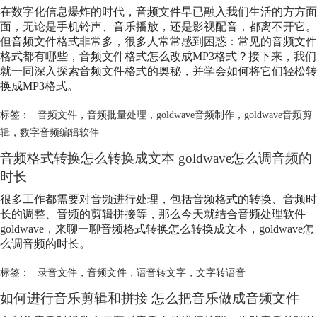
在数字化信息爆炸的时代，
音频文件
早已融入我们生活的方方面
面，无论是手机铃声、音乐播放，还是影视配音，都离不开它。
但
音频文件
格式非常多，很多人常常感到困惑：常见的
音频文件
格式都有哪些，
音频文件
格式怎么改成MP3格式？接下来，我们
就一同深入探索
音频文件
格式的奥秘，并学会如何将它们轻松转
换成MP3格式。​
标签：
音频文件
，
音频批量处理
，
goldwave音频制作
，
goldwave音频剪
辑
，
数字音频编辑软件
音频格式转换怎么转换成文本 goldwave怎么调音频的
时长
很多工作都需要对音频进行处理，包括音频格式的转换、音频时
长的调整、音频的剪辑拼接等，那么今天就结合音频处理软件
goldwave，来聊一聊音频格式转换怎么转换成文本，goldwave怎
么调音频的时长。
标签：
录音文件
，
音频文件
，
语音转文字
，
文字转语音
如何进行音乐剪辑和拼接 怎么把音乐做成
音频文件