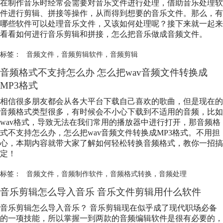
在制作音乐时经常会需要对音乐文件进行处理，借助音乐处理软
件进行剪辑、拼接等操作，从而得到想要的音乐文件。那么，有
哪些软件可以处理音乐文件，又该如何处理呢？接下来就一起来
看看如何进行音乐剪辑和拼接，怎么把音乐做成
音频文件
。
标签：
音频文件
，
音频剪辑软件
，
音频剪辑
音频格式不支持怎么办 怎么把wav
音频文件
转换成
MP3格式
相信很多朋友都会从各大平台下载自己喜欢的歌曲，但是现在的
音频格式类型很多，有时候会不小心下载到不适用的音频，比如
wav格式，导致无法在我们常用的播放器中进行打开，那音频格
式不支持怎么办，怎么把wav
音频文件
转换成MP3格式。不用担
心，本期内容就带大家了解如何轻松转换音频格式，教你一招搞
定！
标签：
音频文件
，
音频制作软件
，
音频格式转换
，
音频处理
音乐剪辑怎么导入音乐 音乐文件剪辑用什么软件
音乐剪辑怎么导入音乐？ 音乐剪辑现在似乎成了现代职场必备
的一项技能，所以掌握一到两款的音频编辑软件是很有必要的，