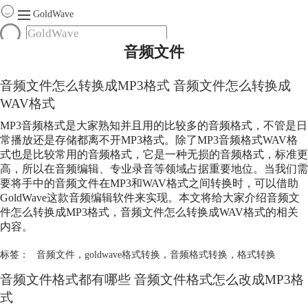
GoldWave
音频文件
首页
产品
音频文件
怎么转换成MP3格式
音频文件
怎么转换成
服务
WAV格式
下载
MP3音频格式是大家熟知并且用的比较多的音频格式，不管是日
常播放还是存储都离不开MP3格式。除了MP3音频格式WAV格
购买
式也是比较常用的音频格式，它是一种无损的音频格式，标准更
高，所以在音频编辑、专业录音等领域占据重要地位。当我们需
要将手中的
音频文件
在MP3和WAV格式之间转换时，可以借助
GoldWave这款音频编辑软件来实现。本文将给大家介绍
音频文
件
怎么转换成MP3格式，
音频文件
怎么转换成WAV格式的相关
内容。
标签：
音频文件
，
goldwave格式转换
，
音频格式转换
，
格式转换
音频文件
格式都有哪些
音频文件
格式怎么改成MP3格
式