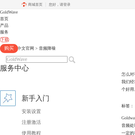
商城首页
您好，
请登录
GoldWave
首页
产品
服务
下载
购买
Goldwave中文官网
>
音频降噪
服务中心
怎么对
我们经
个好用
新手入门
标签：
安装设置
Gold
注册激活
音频处
使用教程
一定的