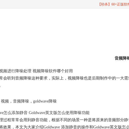
【秒杀】60+正版
音频降
视频进行降噪处理 视频降噪软件哪个好用
常会听到
音频降噪
这种要求，实际上，视频降噪也是后期制作中的一大需
。
视频
，
音频降噪
，
goldwave降噪
wave怎么添加静音 Goldwave英文版怎么使用降噪功能
理过程常常会用到静音功能，根据不同的场景一种是将原来的音频部分静
将效果，本文为大家介绍Goldwave 添加静音的操作和Goldwave英文版