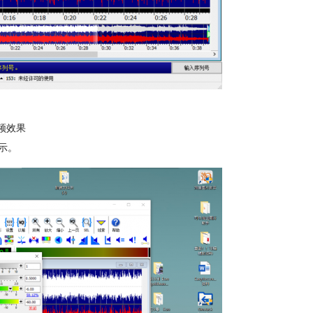
频效果
示。