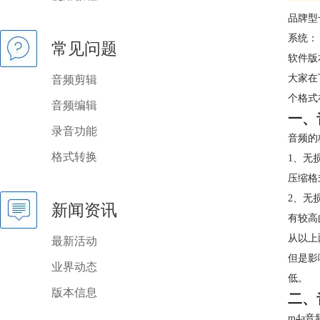
品牌型
系统： w
常见问题
软件版本：
大家在
音频剪辑
个格式
音频编辑
一、
录音功能
音频的
格式转换
1、无
压缩格
2、无
新闻资讯
有较高
从以上
最新活动
但是影
业界动态
低。
版本信息
二、
m4a