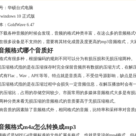
号：华硕台式电脑
indows 10 正式版
GoldWave 6.47
下载各种音频的时候会发现，音频的格式种类丰富，在这么多的音频格式中，哪
在很多设备是不支持的，需要将其转化成普及度更高的mp3音频格式，大家
音频格式哪个音质好
格式有很多种，根据编码的规则不同可以分为有损压损和无损压缩两种。
损压缩格式指的是在压缩保存时完全保留音频所有数据的压缩方式，在解
式有Flac，Wav，APE等等。特点就是音质高，不受信号源影响，缺
损压缩格式指的是在压缩过程中会损失一定音频信息，在解压播放时会有
的压缩比，占用的存储空间较少。市面常用的多媒体音频格式大多是有损压
两种分类来看无损压缩的音频格式的音质要高于无损压缩格式。
响音质的因素除了音频格式外，相同格式的音频，比特率和采样率对音质
音频格式m4a怎么转换成mp3
音频格式是MPEG4音频标准的文件扩展名格式，也就是常说的mp4格式。但在