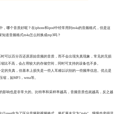
个音质好呢？在iphone和ipod中经常用到m4a的音频格式，但是这
知道音频格式m4a怎么转换成mp3吗？
压时可以百分百还原原始音频的音质，而不会出现失真现象，常见的无损
点是压缩比不高，会占用较大的存储空间，同时可支持的设备也不多。
一定的失真，但基本上损失是一些人耳难以识别的一些频率信息。优点是
缩，如MP3，wma等。
的影响也是非常大的。比特率和采样率越高，音频音质也就越高，反之越
iTunes中为了区分音频和视频格式，将扩展名定为“m4a“，慢慢也变得流