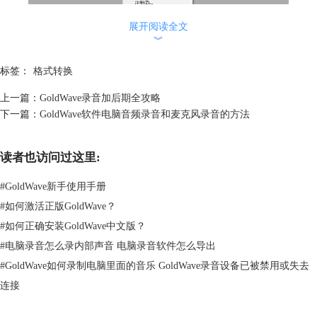
展开阅读全文
︾
标签：
格式转换
图2：打开控制属性选项
上一篇：
GoldWave录音加后期全攻略
下一篇：
GoldWave软件电脑音频录音和麦克风录音的方法
打开系统配置并启动立体声混音
在“控制属性”窗口中依次点击“系统—配置”，然后在弹出新窗口中点
击“录制”，可以看到录制设备的情况。
读者也访问过这里:
如果“立体声混音”没有开启则我们需要选中“立体混合声”并鼠标右键点
击“启动”，最后点击“确定”，具体如图3所示。这里的立体声混音主要用
#
GoldWave新手使用手册
于录制电脑内部系统的声音。
#
如何激活正版GoldWave？
#
如何正确安装GoldWave中文版？
#
电脑录音怎么录内部声音 电脑录音软件怎么导出
#
GoldWave如何录制电脑里面的音乐 GoldWave录音设备已被禁用或失去
连接