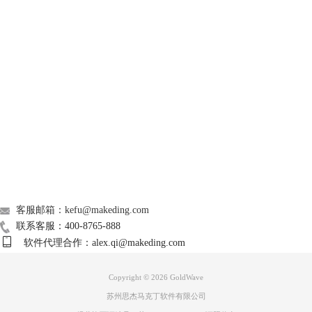
GoldWave
图3：打开系统配置并启动立体声混音
Support
录制设置
完成以上配置之后，回到“控制属性”窗口，点击“OK”，然后再次进入“控
制属性”窗口并点击“设备”选项，在“记录”下方就是录制的具体设置了。
About
首先点击倒三角，将录制设备选择为“
立体声混音
”，可点击“测试”，并在
电脑上放一段音乐测试录制效果。接着就是音量的调节，可通过拖动或在
广告联盟
右边输入具体数值，正负分别代表调高音和调低音。最后点击“OK”。
联系我们
客服邮箱：kefu@makeding.com
联系客服：400-8765-888
软件代理合作：alex.qi@makeding.com
Copyright © 2026
GoldWave
苏州思杰马克丁软件有限公司