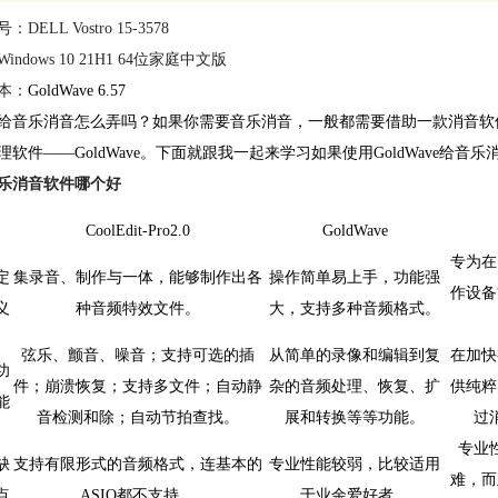
DELL Vostro 15-3578
indows 10 21H1 64位家庭中文版
本：
GoldWave 6.57
给音乐消音怎么弄吗？如果你需要音乐消音，一般都需要借助一款消音软
理
软件——GoldWave。下面就跟我一起来学习如果使用GoldWave给音乐
乐消音软件哪个好
CoolEdit-Pro2.0
GoldWave
专为在
定
集录音、制作与一体，能够制作出各
操作简单易上手，功能强
作设备
义
种音频特效文件。
大，支持多种音频格式。
弦乐、颤音、噪音；支持可选的插
从简单的录像和编辑到复
在加快
功
件；崩溃恢复；支持多文件；自动静
杂的音频处理、恢复、扩
供纯粹
能
音检测和除；自动节拍查找。
展和转换等等功能。
过
专业
缺
支持有限形式的音频格式，连基本的
专业性能较弱，比较适用
难，而
点
ASIO都不支持。
于业余爱好者。